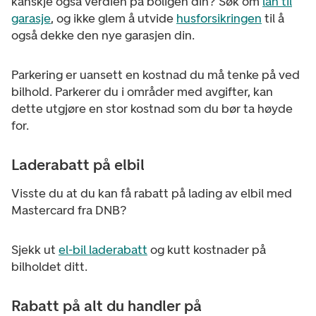
kanskje også verdien på boligen din? Søk om
lån til
garasje
, og ikke glem å utvide
husforsikringen
til å
også dekke den nye garasjen din.
Parkering er uansett en kostnad du må tenke på ved
bilhold. Parkerer du i områder med avgifter, kan
dette utgjøre en stor kostnad som du bør ta høyde
for.
Laderabatt på elbil
Visste du at du kan få r
abatt på lading av elbil med
Mastercard fra DNB?
Sjekk ut
el-bil laderabatt
og kutt kostnader på
bilholdet ditt.
Rabatt på alt du handler på