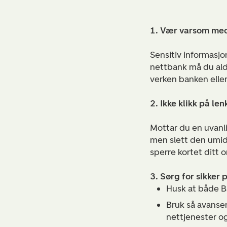
1. Vær varsom med
Sensitiv informasj
nettbank må du aldr
verken banken elle
2. Ikke klikk på le
Mottar du en uvanlig
men slett den umidd
sperre kortet ditt
3. Sørg for sikker
Husk at både Ba
Bruk så avanser
nettjenester og