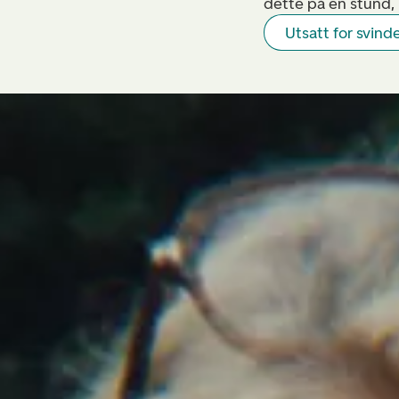
dette på en stund,
Utsatt for svind