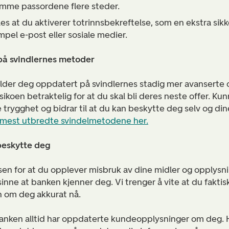
amme passordene flere steder.
ales at du aktiverer totrinnsbekreftelse, som en ekstra sik
mpel e-post eller sosiale medier.
på svindlernes metoder
older deg oppdatert på svindlernes stadig mer avanserte 
sikoen betraktelig for at du skal bli deres neste offer. Ku
 trygghet og bidrar til at du kan beskytte deg selv og din
 mest utbredte svindelmetodene her.
beskytte deg
sen for at du opplever misbruk av dine midler og opplysn
inne at banken kjenner deg. Vi trenger å vite at du faktis
on om deg akkurat nå.
banken alltid har oppdaterte kundeopplysninger om deg. H