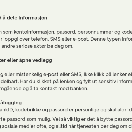
 å dele informasjon
on som kontoinformasjon, passord, personnummer og koder
i oppgi over telefon, SMS eller e-post. Denne typen info
r andre seriøse aktør be deg om.
nker eller åpne vedlegg
 eller mistenkelig e-post eller SMS, ikke klikk på lenker e
elbart. Har du klikket på lenken og fylt ut sensitiv info
 omgående og å ta kontakt med banken.
 pålogging
nkID, kodebrikke og passord er personlige og skal aldri 
te passord som mulig. Vel så viktig er det å bytte passord 
 sosiale medier ofte, og alltid når tjenesten ber deg om d