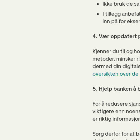
Ikke bruk de s
I tillegg anbef
inn på for ekse
4. Vær oppdatert 
Kjenner du til og h
metoder, minsker ri
dermed din digitale
oversikten over de
5. Hjelp banken å 
For å redusere sjan
viktigere enn noens
er riktig informasj
Sørg derfor for at 