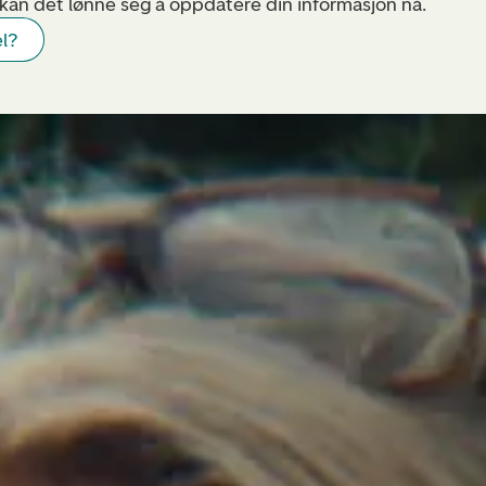
 kan det lønne seg å oppdatere din informasjon nå.
el?