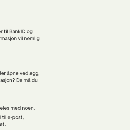
 til BankID og
rmasjon vil nemlig
ller åpne vedlegg,
rmasjon? Da må du
deles med noen.
til e-post,
et.