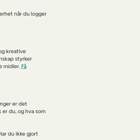
kerhet når du logger
og kreative
nnskap styrker
e midler.
Få
inger er det
k er du, og hva som
ar du ikke gjort