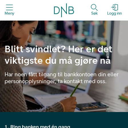
Meny
Søk
Logg inn
Blitt svindlet? Her er det
viktigste du må gjøre nå
Har noen fått tilgang til bankkontoen din eller
personopplysninger, ta kontakt med oss.
1. Ring banken med én gang