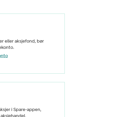
er eller aksjefond, bør
ekonto.
onto
ksjer i Spare-appen,
l aksjehandel.