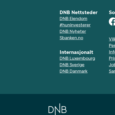
DNB Nettsteder
So
DNB Eiendom
#huninvesterer
DNB Nyheter
Sbanken.no
Vil
Pe
Internasjonalt
In
DNB Luxembourg
Pri
DNB Sverige
Jo
DNB Danmark
Sa