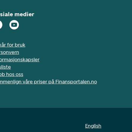
siale medier
kår for bruk
rsonvern
formasjonskapsler
sliste
bb hos oss
mmenlign våre priser på Finansportalen.no
English