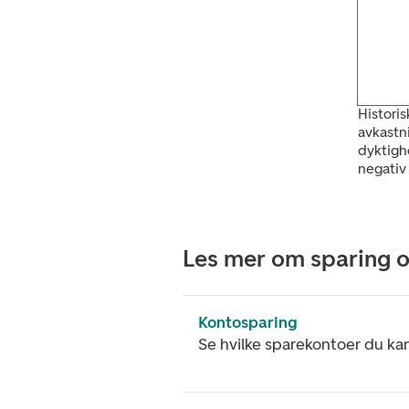
Historis
avkastn
dyktigh
negativ
Les mer om sparing o
Kontosparing
Se hvilke sparekontoer du ka