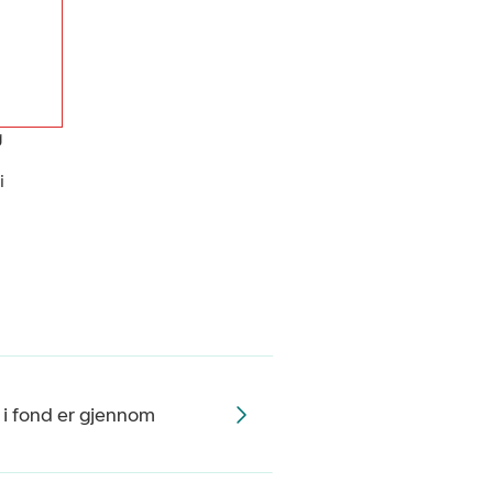
g
i
 i fond er gjennom