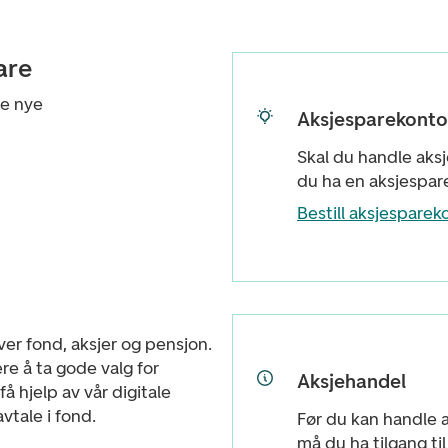
are
ne nye
Aksjesparekonto
Skal du handle aksj
du ha en aksjespar
Bestill aksjesparek
ver fond, aksjer og pensjon.
re å ta gode valg for
Aksjehandel
å hjelp av vår digitale
vtale i fond.
Før du kan handle a
må du ha tilgang ti