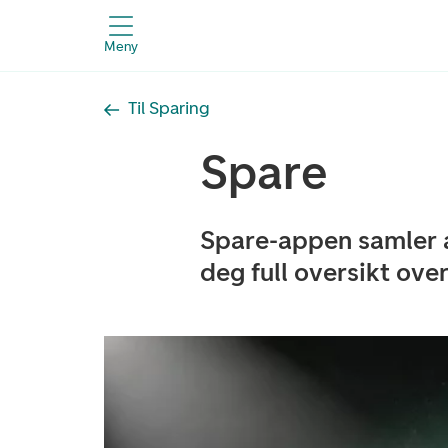
Meny
Til Sparing
Spare
Spare-appen samler al
deg full oversikt ove