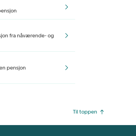
pensjon
jon fra nåværende- og
egen pensjon
Til toppen