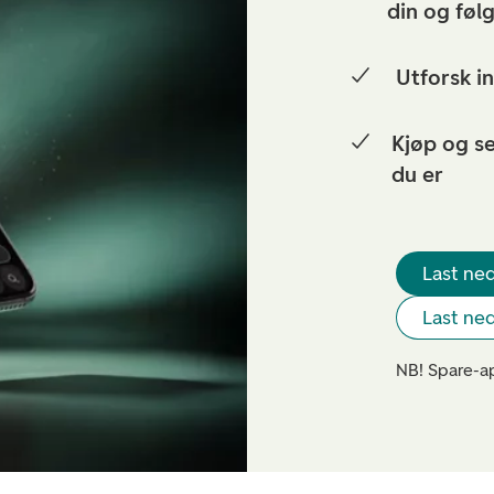
din og følg
Utforsk i
Kjøp og se
du er
Last ned
Last ned
NB! Spare-ap