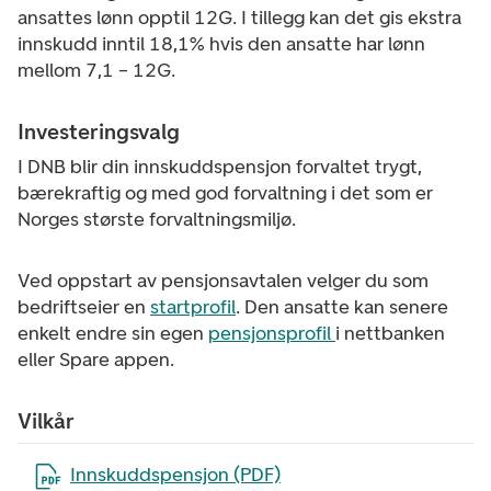
ansattes lønn opptil 12G. I tillegg kan det gis ekstra
innskudd inntil 18,1% hvis den ansatte har lønn
mellom 7,1 – 12G.
Investeringsvalg
I DNB blir din innskuddspensjon forvaltet trygt,
bærekraftig og med god forvaltning i det som er
Norges største forvaltningsmiljø.
Ved oppstart av pensjonsavtalen velger du som
bedriftseier en
startprofil
. Den ansatte kan senere
enkelt endre sin egen
pensjonsprofil
i nettbanken
eller Spare appen.
Vilkår
Åpne filen i en ny fane
Innskuddspensjon (PDF)