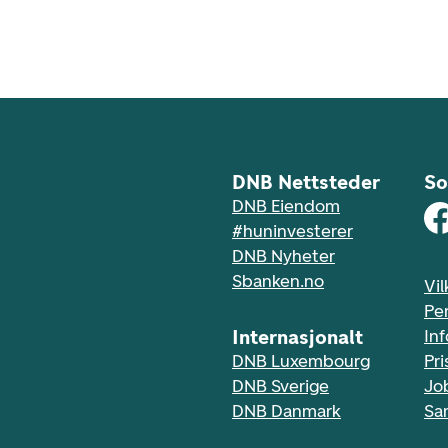
DNB Nettsteder
So
DNB Eiendom
#huninvesterer
DNB Nyheter
Sbanken.no
Vil
Pe
Internasjonalt
In
DNB Luxembourg
Pri
DNB Sverige
Jo
DNB Danmark
Sa