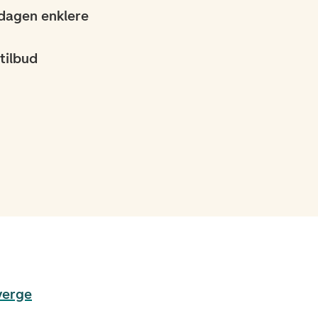
dagen enklere
tilbud
verge