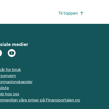
Til toppen
siale medier
kår for bruk
rsonvern
formasjonskapsler
sliste
bb hos oss
mmenlign våre priser på Finansportalen.no