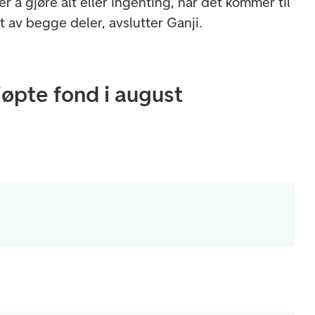
r å gjøre alt eller ingenting, når det kommer til
tt av begge deler, avslutter Ganji.
jøpte fond i august