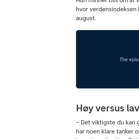
Hun minner oss om at vi
hvor verdensindeksen 
august.
Høy versus lav
– Det viktigste du kan 
har noen klare tanker 