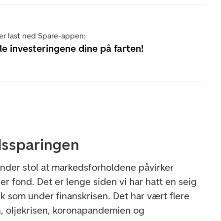
er last ned Spare-appen:
lle investeringene dine på farten!
ndssparingen
e under stol at markedsforholdene påvirker
r fond. Det er lenge siden vi har hatt en seig
ik som under finanskrisen. Det har vært flere
en, oljekrisen, koronapandemien og