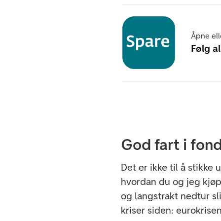
Åpne ell
Følg a
God fart i fo
Det er ikke til å stikk
hvordan du og jeg kjøpe
og langstrakt nedtur sl
kriser siden: eurokris