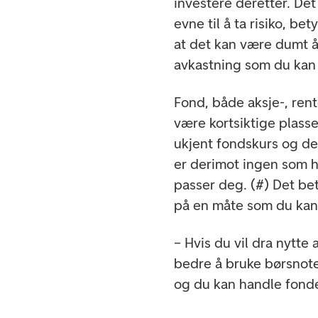
investere deretter. Det
evne til å ta risiko, be
at det kan være dumt å t
avkastning som du kan f
Fond, både aksje-, ren
være kortsiktige plasser
ukjent fondskurs og det 
er derimot ingen som h
passer deg. (#) Det bet
på en måte som du kan s
– Hvis du vil dra nytte
bedre å bruke børsnote
og du kan handle fond