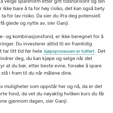
 å velge spareform etter gitt tidshorisont og din
tyr ikke bare å ta for høy risiko, det kan også bety
a for lav risiko. Da sier du ifra deg potensiell
å glede og nytte av, sier Ganji.
te- og kombinasjonsfond, er ikke beregnet for å
inger. Du investerer alltid til en framtidig
tar litt tid før hele
. Det
kjøpsprosessen er fullført
indrer deg, du kan kjøpe og selge når det
yr at du bør, etter beste evne, forsøke å spare
tå i fram til du når målene dine.
 av muligheter som oppstår her og nå, da er det
rte fond, da vet du nøyaktig hvilken kurs du får
ene gjennom dagen, sier Ganji.