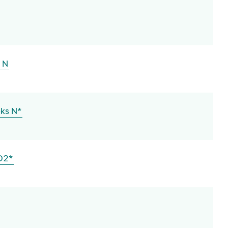
 N
ks N*
D2*