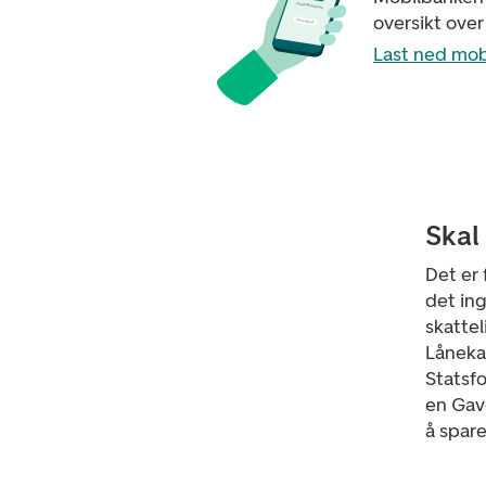
D
N
B
M
o
b
i
l
b
a
n
k
oversikt over
D
o
w
n
l
o
a
d
Last ned mo
Skal
Det er
det ing
skattel
Låneka
Statsfo
en Gav
å spare