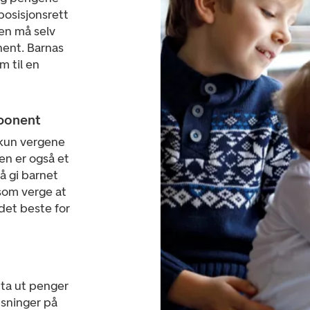
posisjonsrett
en må selv
nent. Barnas
m til en
sponent
kun vergene
en er også et
å gi barnet
 som verge at
 det beste for
ta ut penger
nsninger på