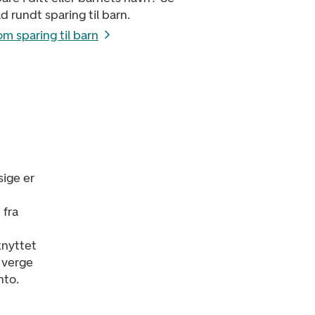
åd rundt sparing til barn.
m sparing til barn
sige er
 fra
knyttet
 verge
nto.