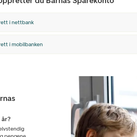
 oppretter du Barnas Sparekonto
ett i nettbank
ett i mobilbanken
arnas
 år?
selvstendig
 og pengene