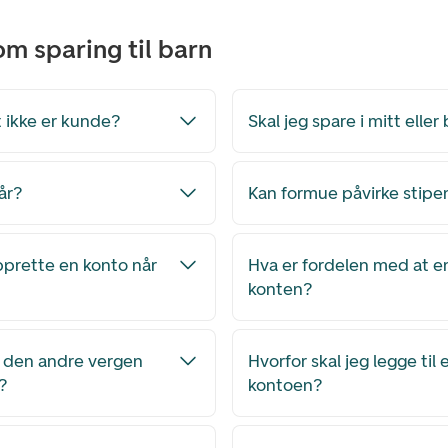
om sparing til barn
t ikke er kunde?
Skal jeg spare i mitt elle
 år?
Kan formue påvirke stip
pprette en konto når
Hva er fordelen med at e
konten?
t den andre vergen
Hvorfor skal jeg legge til
n?
kontoen?