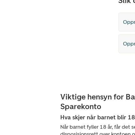
Slik
Oppr
Oppr
Viktige hensyn for B
Sparekonto
Hva skjer når barnet blir 18
Når barnet fyller 18 år, får det 
disposisjonsrett over kontoen