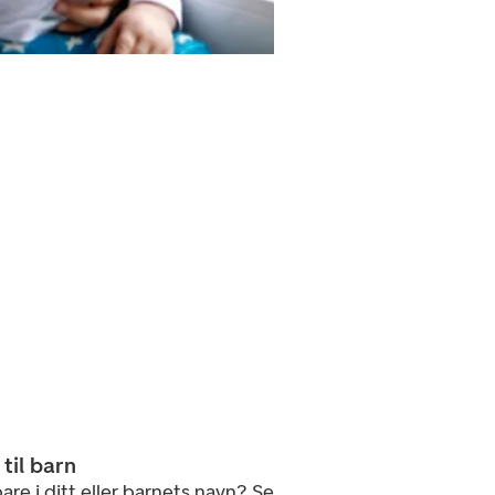
til barn
are i ditt eller barnets navn? Se