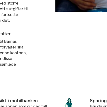
 ved større
ette utgifter til
 fortsette
r det.
alter
il Barnas
orvalter skal
denne kontoen,
r disse
 samlede
rsikt i mobilbanken
Sparing 
er appen som gir deg full
Bør du sp