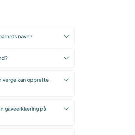
r barnets navn?
end?
n verge kan opprette
 en gaveerklæring på