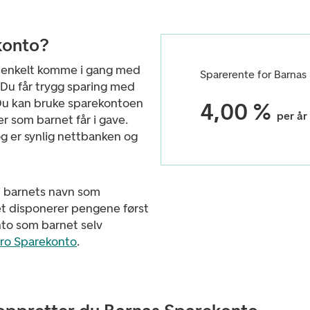
konto?
 enkelt komme i gang med
Sparerente for Barnas
. Du får trygg sparing med
 Du kan bruke sparekontoen
4,00 %
per år
er som barnet får i gave.
og er synlig nettbanken og
i barnets navn som
et disponerer pengene først
onto som barnet selv
tro Sparekonto
.