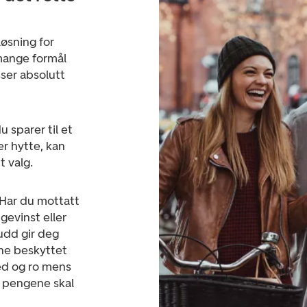
øsning for
mange formål
sser absolutt
u sparer til et
ler hytte, kan
 valg.
Har du mottatt
gevinst eller
udd gir deg
ne beskyttet
ed og ro mens
 pengene skal