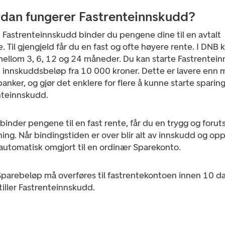
dan fungerer Fastrenteinnskudd?
 Fastrenteinnskudd binder du pengene dine til en avtalt
. Til gjengjeld får du en fast og ofte høyere rente.
I DNB 
mellom 3, 6, 12 og 24 måneder. Du kan starte Fastrentei
 innskuddsbeløp fra 10 000 kroner. Dette er lavere enn
anker, og gjør det enklere for flere å kunne starte sparing
nteinnskudd.
binder pengene til en fast rente, får du en trygg og forut
ning.
Når bindingstiden er over blir alt av innskudd og op
automatisk omgjort til en ordinær Sparekonto.
parebeløp må overføres til fastrentekontoen innen 10 da
iller Fastrenteinnskudd.