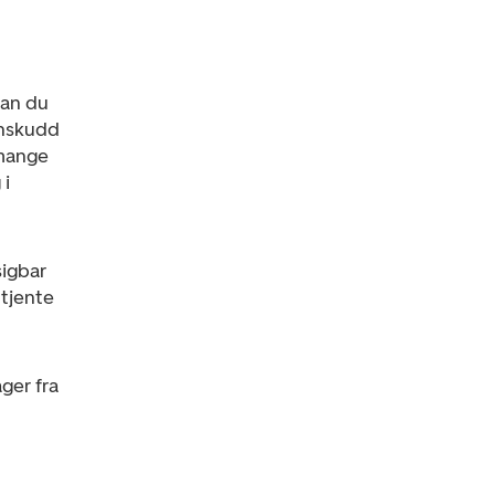
kan du
nnskudd
 mange
 i
sigbar
ptjente
ger fra