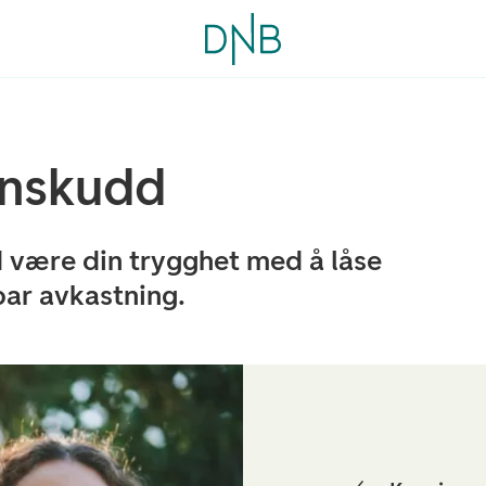
nnskudd
 være din trygghet med å låse
bar avkastning.