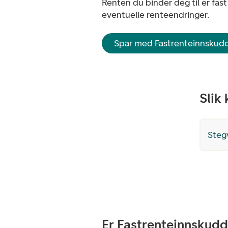
Renten du binder deg til er fast
eventuelle renteendringer.
Spar med Fastrenteinnskud
Slik
Stegv
Er Fastrenteinnskudd