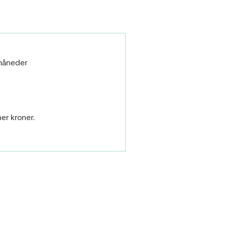
måneder
ner kroner.