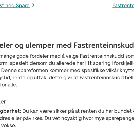
ast ned Spare
Fastrent
eler og ulemper med Fastrenteinnsku
 mange gode fordeler med å velge Fastrenteinnskudd so
rm, spesielt dersom du allerede har litt sparing i forskjell
. Denne spareformen kommer med spesifikke vilkår knyttet
stid, rente og uttak, dette gjør at Fastrenteinnskudd hell
for alle.
ler
igbarhet:
Du kan være sikker på at renten du har bundet d
ndres eller påvirkes. Du vet nøyaktig hvor mye sparepeng
l vokse.