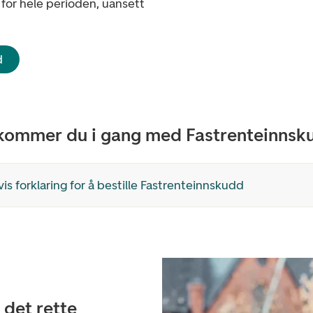
 for hele perioden, uansett
d
 kommer du i gang med Fastrenteinnsk
is forklaring for å bestille Fastrenteinnskudd
 det rette