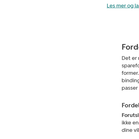
Les mer og l
Ford
Det er
sparefo
former
binding
passer 
Forde
Foruts
ikke e
dine vi