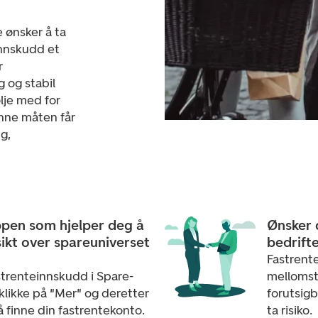
 ønsker å ta
innskudd et
r
 og stabil
lje med for
nne måten får
g,
ppen som hjelper deg å
Ønsker 
ikt over spareuniverset
bedrift
Fastrent
strenteinnskudd i Spare-
mellomsto
klikke på "Mer" og deretter
forutsigb
å finne din fastrentekonto.
ta risiko.