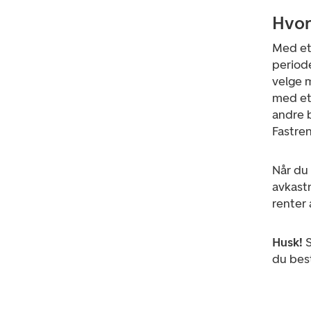
Hvor
Med et
periode
velge 
med et
andre b
Fastre
Når du 
avkast
renter 
Husk!
S
du best