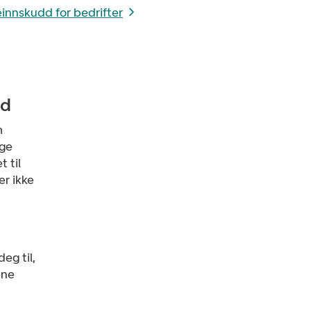
einnskudd for bedrifter
dd
m
ige
 til
er ikke
eg til,
ene