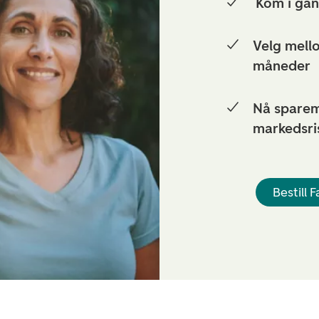
Kom i gan
Velg mello
måneder
Nå sparem
markedsri
Bestill 