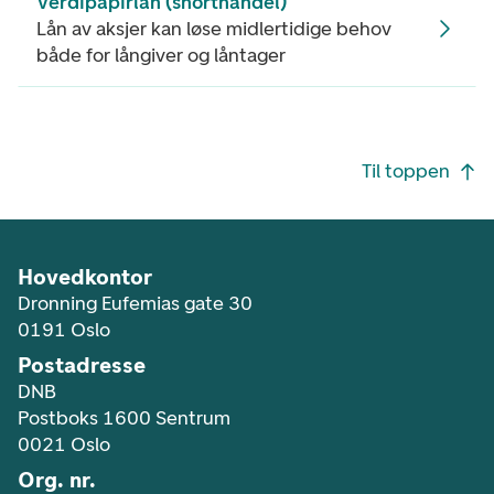
Verdipapirlån (shorthandel)
Lån av aksjer kan løse midlertidige behov
både for långiver og låntager
Footer navigasjon
Til toppen
Hovedkontor
Dronning Eufemias gate 30
0191 Oslo
Postadresse
DNB
Postboks 1600 Sentrum
0021 Oslo
Org. nr.