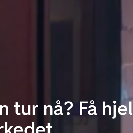
n tur nå? Få hje
rkedet