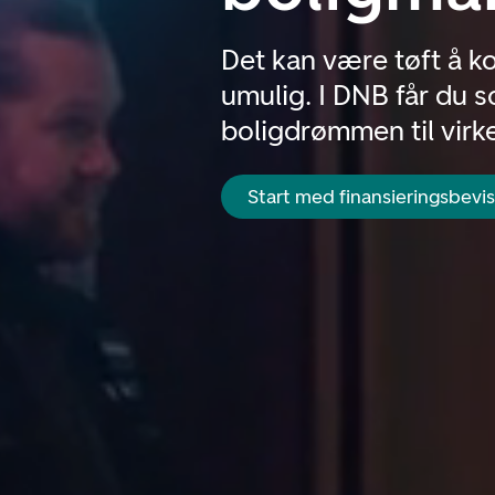
Det kan være tøft å k
umulig. I DNB får du so
boligdrømmen til virke
Start med finansieringsbevis