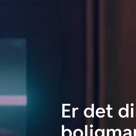
Er det di
bolig­ma