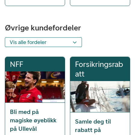
Øvrige kundefordeler
Vis alle fordeler
Øvrige kundefordeler
NFF
Forsikringsrab
att
Bli med på
magiske øyeblikk
Samle deg til
på Ullevål
rabatt på