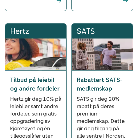
Hertz
SATS
Tilbud på leiebil
Rabattert SATS-
og andre fordeler
medlemskap
Hertz gir deg 10% på
SATS gir deg 20%
leiebiler samt andre
rabatt på deres
fordeler, som gratis
premium-
oppgradering av
medlemskap. Dette
kjøretøyet og én
gir deg tilgang på
tilleggssjåfør uten
alle sentre i Norden,