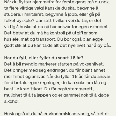
Når du flytter hjemmefra for første gang, må du nok
ta flere viktige valg! Kanskje du skal begynne å
studere, i militæret, begynne å jobb, eller gå på
folkehøyskole? Uansett hvilken vei du tar, er det
viktig å huske at du nå har ansvar for egen økonomi.
Det betyr at du må ha kontroll på utgifter som
husleie, mat og transport. Du bør også planlegge
godt slik at du kan takle alt det nye livet har å by på..
Har du fylt, eller fyller du snart 18 år?
Det å bli myndig markerer starten på voksenlivet.
Det bringer med seg endringer, du får blant annet
mer frihet og ansvar. Når du fyller 18 år, får du ansvar
for å betale egne regninger, du kan søke om lån og
bestille kredittkort. Du får også stemmerett,
mulighet til å ta lappen og er gammel nok til å kjøpe
alkohol.
Husk også at du nå er økonomisk ansvarlig, så det er