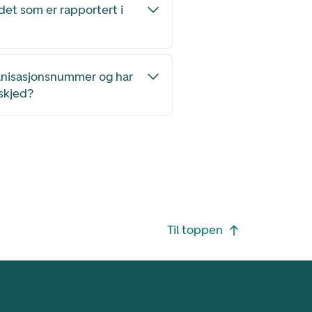
 det som er rapportert i
anisasjonsnummer og har
skjed?
Til toppen