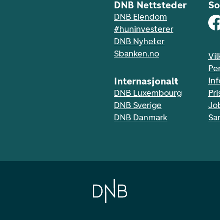
DNB Nettsteder
So
DNB Eiendom
#huninvesterer
DNB Nyheter
Sbanken.no
Vil
Pe
Internasjonalt
In
DNB Luxembourg
Pri
DNB Sverige
Jo
DNB Danmark
Sa