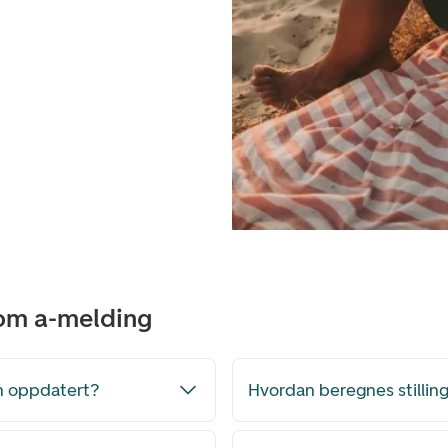
 om a-melding
en oppdatert?
Hvordan beregnes stilli