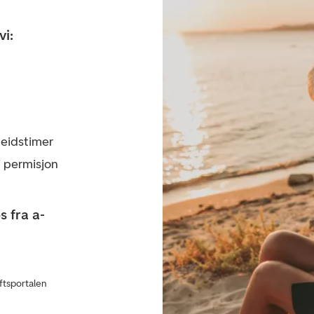
vi:
beidstimer
i permisjon
 fra a-
ftsportalen