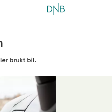
n
ller brukt bil.