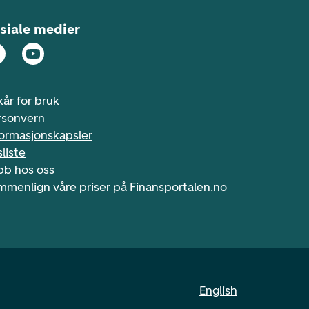
siale medier
kår for bruk
rsonvern
formasjonskapsler
sliste
bb hos oss
mmenlign våre priser på Finansportalen.no
English