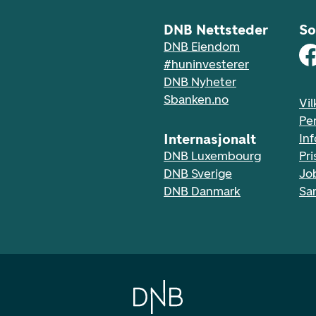
DNB Nettsteder
So
DNB Eiendom
#huninvesterer
DNB Nyheter
Sbanken.no
Vil
Pe
Internasjonalt
In
DNB Luxembourg
Pri
DNB Sverige
Jo
DNB Danmark
Sa