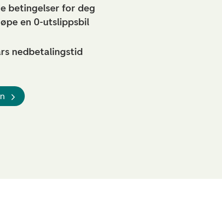
e betingelser for deg
jøpe en 0-utslippsbil
års nedbetalingstid
ån