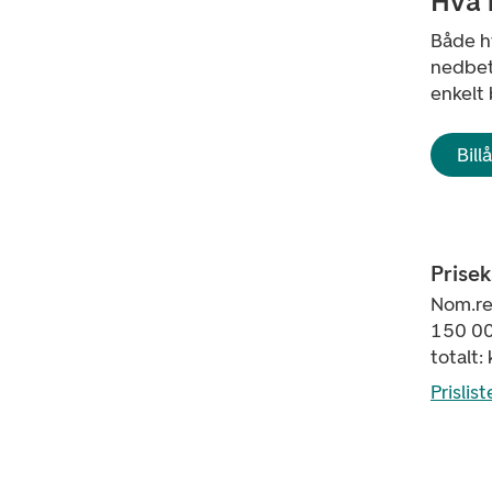
Hva 
Både hv
nedbeta
enkelt 
Bill
Prise
Nom.ren
150 00
totalt:
Prislist