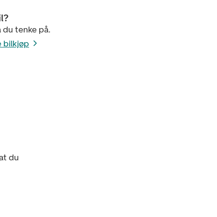
l?
 du tenke på.
e bilkjøp
at du