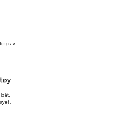
r
lipp av
etøy
 båt,
øyet.