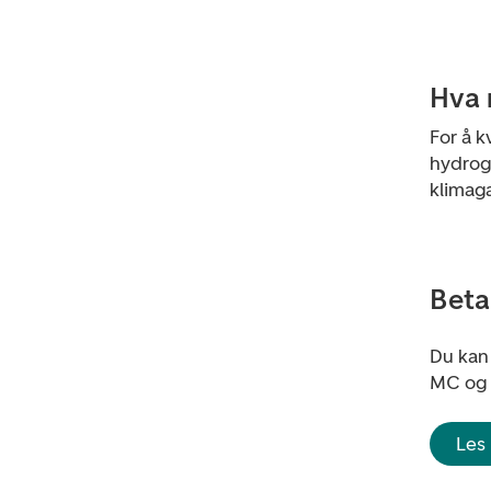
Hva 
For å k
hydroge
klimaga
Beta
Du kan 
MC og 
Les 