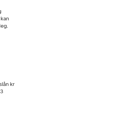
g
 kan
deg.
slån kr
53