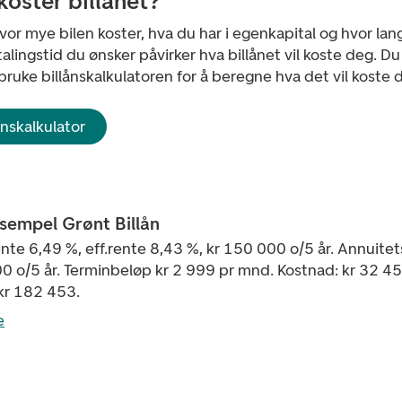
koster billånet?
or mye bilen koster, hva du har i egenkapital og hvor lan
lingstid du ønsker påvirker hva billånet vil koste deg. Du
bruke billånskalkulatoren for å beregne hva det vil koste 
ånskalkulator
ksempel Grønt Billån
te 6,49 %, eff.rente 8,43 %, kr 150 000 o/5 år. Annuitet
0 o/5 år. Terminbeløp kr 2 999 pr mnd. Kostnad: kr 32 4
 kr 182 453.
e