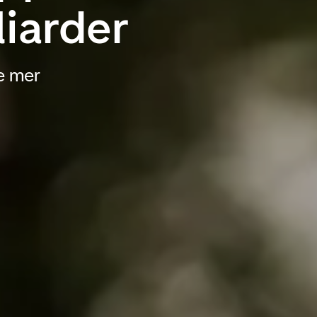
liarder
e mer