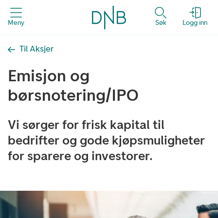
Meny
Søk
Logg inn
Til Aksjer
Emisjon og
børsnotering/IPO
Vi sørger for frisk kapital til
bedrifter og gode kjøpsmuligheter
for sparere og investorer.