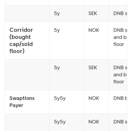
5y
SEK
DNB sel
Corridor
5y
NOK
DNB sel
(bought
and buy
cap/sold
floor
floor)
5y
SEK
DNB sel
and buy
floor
Swaptions
5y5y
NOK
DNB bu
Payer
5y5y
NOK
DNB sel