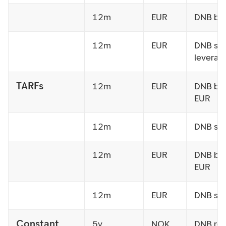
12m
EUR
DNB bu
12m
EUR
DNB sel
leverag
TARFs
12m
EUR
DNB bu
EUR
12m
EUR
DNB sel
12m
EUR
DNB bu
EUR
12m
EUR
DNB sel
Constant
5y
NOK
DNB rec