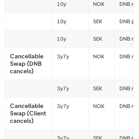
10y
NOK
DNB rec
10y
SEK
DNB pa
10y
SEK
DNB rec
Cancellable
3y7y
NOK
DNB rec
Swap (DNB
cancels)
3y7y
SEK
DNB rec
Cancellable
3y7y
NOK
DNB rec
Swap (Client
cancels)
3y7y
SEK
DNB rec