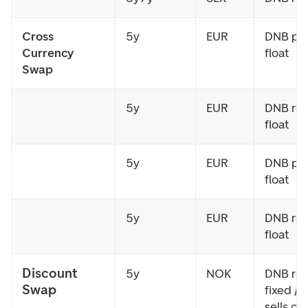
Cross
5y
EUR
DNB pa
Currency
float
Swap
5y
EUR
DNB rec
float
5y
EUR
DNB pa
float
5y
EUR
DNB rec
float
Discount
5y
NOK
DNB rec
Swap
fixed / 
sells ca