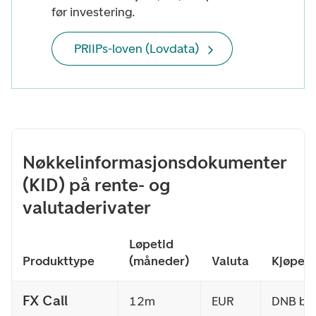
før investering.
PRIIPs-loven (Lovdata)
Nøkkelinformasjonsdokumenter
(KID) på rente- og
valutaderivater
Løpetid
Produkttype
(måneder)
Valuta
Kjøper/
FX Call
12m
EUR
DNB buy