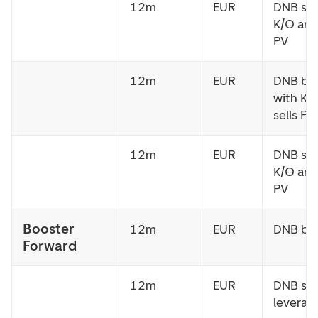
12m
EUR
DNB sel
K/O and
PV
12m
EUR
DNB bu
with K/
sells PV
12m
EUR
DNB sel
K/O and
PV
Booster
12m
EUR
DNB bu
Forward
12m
EUR
DNB sel
leverag