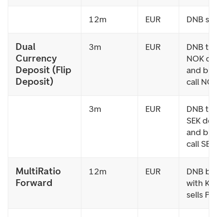
12m
EUR
DNB sel
Dual
3m
EUR
DNB tak
Currency
NOK de
Deposit (Flip
and buy
Deposit)
call NO
3m
EUR
DNB tak
SEK dep
and buy
call SEK
MultiRatio
12m
EUR
DNB bu
Forward
with K/
sells PV