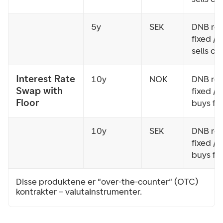
5y
SEK
DNB rec
fixed / 
sells ca
Interest Rate
10y
NOK
DNB rec
Swap with
fixed / 
Floor
buys flo
10y
SEK
DNB rec
fixed / 
buys flo
Disse produktene er "over-the-counter" (OTC)
kontrakter – valutainstrumenter.