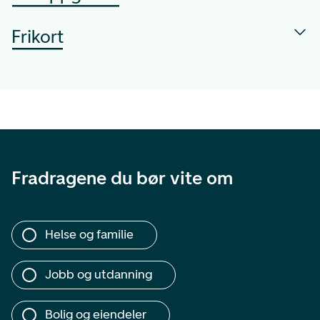
Frikort
Fradragene du bør vite om
Helse og familie
Jobb og utdanning
Bolig og eiendeler