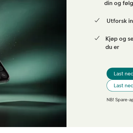
din og følg
Utforsk i
Kjøp og se
du er
Last ned
Last ned
NB! Spare-ap