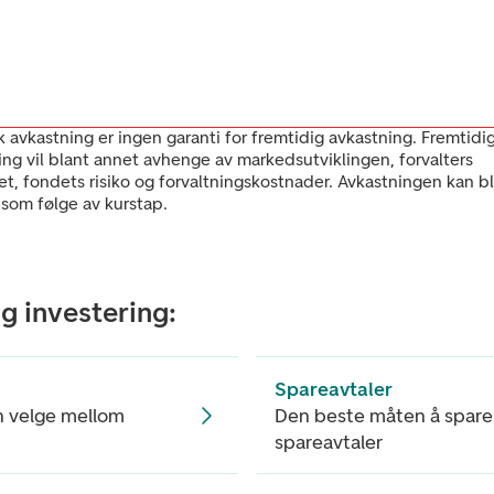
k avkastning er ingen garanti for fremtidig avkastning. Fremtidi
ing vil blant annet avhenge av markedsutviklingen, forvalters
et, fondets risiko og forvaltningskostnader. Avkastningen kan bl
 som følge av kurstap.
g investering:
Spareavtaler
n velge mellom
Den beste måten å spare
spareavtaler