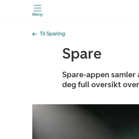
Meny
Til Sparing
Spare
Spare-appen samler al
deg full oversikt ove