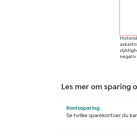
Historis
avkastn
dyktigh
negativ
Les mer om sparing o
Kontosparing
Se hvilke sparekontoer du ka