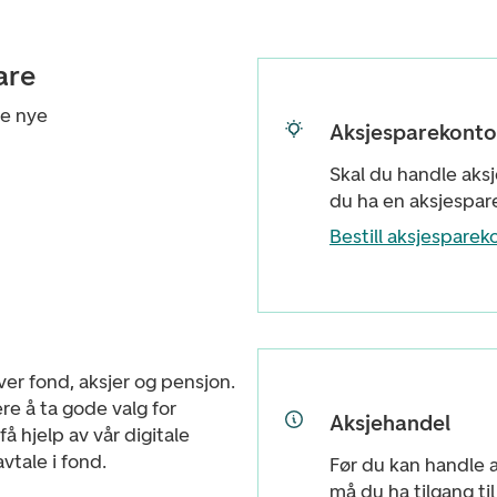
are
ne nye
Aksjesparekonto
Skal du handle aksj
du ha en aksjespar
Bestill aksjesparek
ver fond, aksjer og pensjon.
re å ta gode valg for
Aksjehandel
å hjelp av vår digitale
vtale i fond.
Før du kan handle a
må du ha tilgang ti