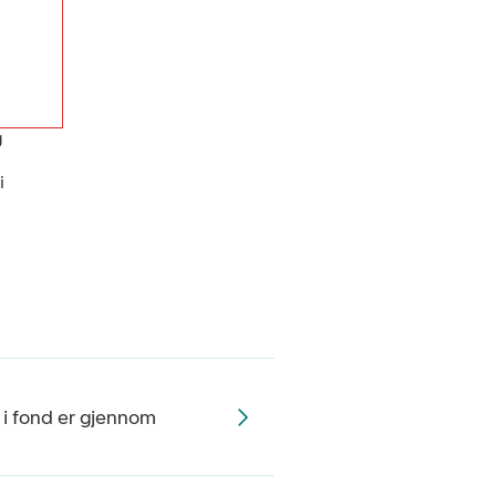
g
i
 i fond er gjennom