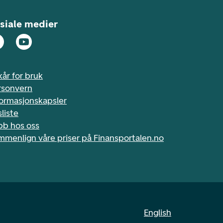
siale medier
kår for bruk
rsonvern
formasjonskapsler
sliste
bb hos oss
mmenlign våre priser på Finansportalen.no
English