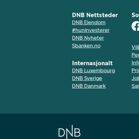
DNB Nettsteder
So
DNB Eiendom
#huninvesterer
DNB Nyheter
Sbanken.no
Vil
Pe
Internasjonalt
In
DNB Luxembourg
Pri
DNB Sverige
Jo
DNB Danmark
Sa