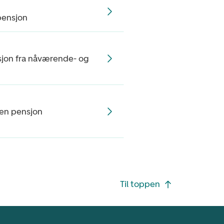
pensjon
jon fra nåværende- og
egen pensjon
Til toppen