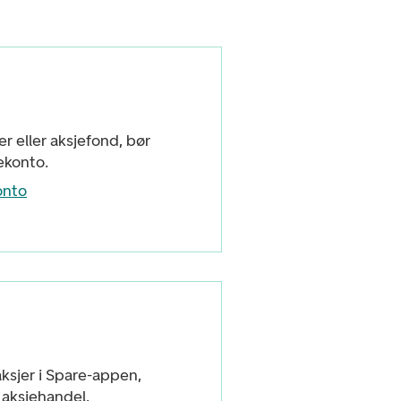
er eller aksjefond, bør
ekonto.
onto
ksjer i Spare-appen,
l aksjehandel.