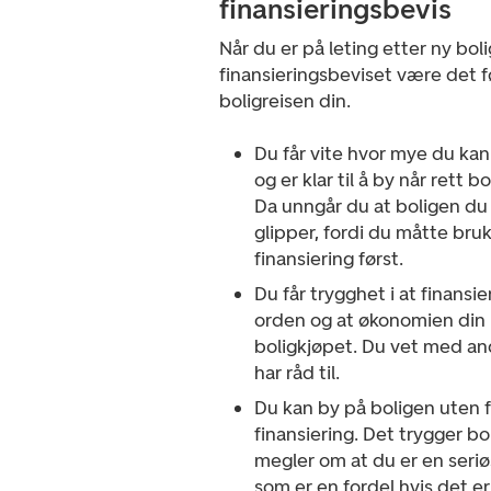
finansieringsbevis
Når du er på leting etter ny boli
finansieringsbeviset være det f
boligreisen din.
Du får vite hvor mye du kan
og er klar til å by når rett 
Da unngår du at boligen du 
glipper, fordi du måtte bruk
finansiering først.
Du får trygghet i at finansie
orden og at økonomien din
boligkjøpet. Du vet med an
har råd til.
Du kan by på boligen uten
finansiering. Det trygger bo
megler om at du er en seriø
som er en fordel hvis det er