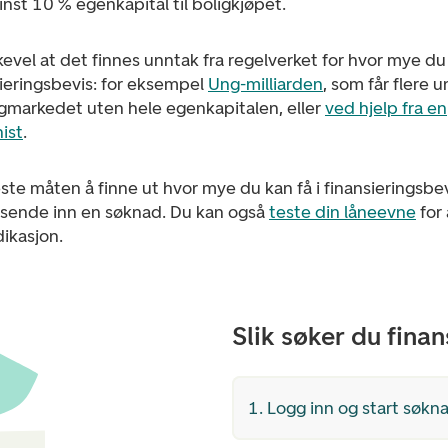
st 10 % egenkapital til boligkjøpet.
kevel at det finnes unntak fra regelverket for hvor mye du
sieringsbevis: for eksempel
Ung-milliarden
, som får flere 
igmarkedet uten hele egenkapitalen, eller
ved hjelp fra en
ist
.
te måten å finne ut hvor mye du kan få i finansieringsbevi
k sende inn en søknad. Du kan også
teste din låneevne
for 
dikasjon.
Slik søker du fina
1. Logg inn og start søkn