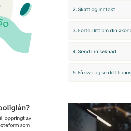
2. Skatt og inntekt
3. Fortell litt om din øko
4. Send inn søknad
5. Få svar og se ditt finan
boliglån?
li oppringt av
 møteform som