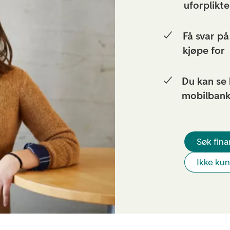
uforplikt
Få svar p
kjøpe for
Du kan se 
mobilban
Søk fina
Ikke ku