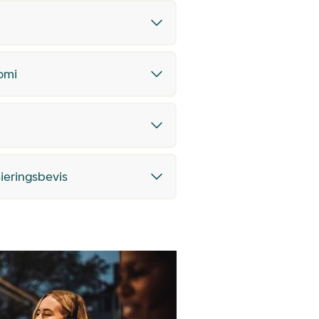
nomi
sieringsbevis