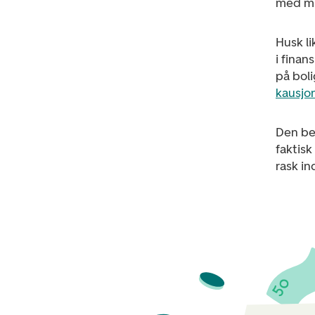
med min
Husk li
i finan
på bol
kausjon
Den bes
faktis
rask in