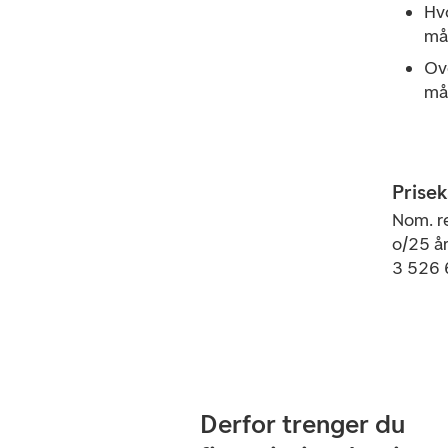
Hvo
må
Ove
må
Prise
Nom. re
o/25 år
3 526 
Derfor trenger du