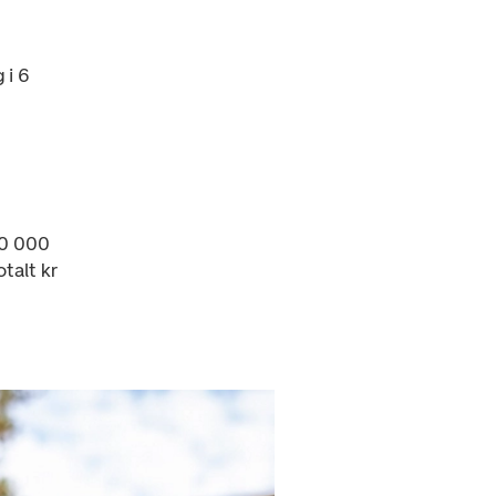
 i 6
00 000
talt kr