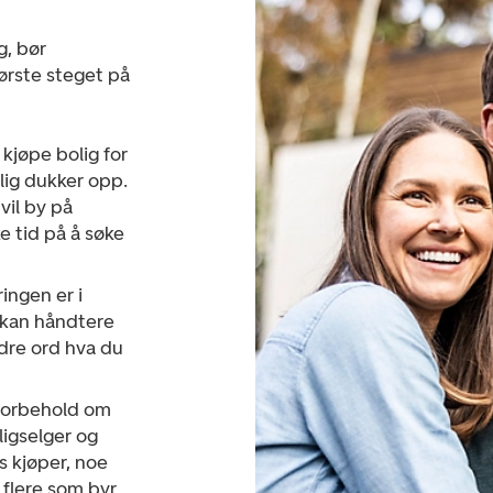
g, bør
ørste steget på
 kjøpe bolig for
bolig dukker opp.
vil by på
e tid på å søke
ringen er i
 kan håndtere
dre ord hva du
 forbehold om
ligselger og
s kjøper, noe
 flere som byr