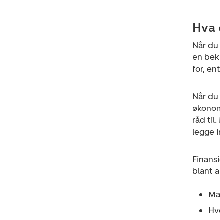
Hva 
Når du 
en bekr
for, en
Når du 
økonomi
råd til
legge 
Finansi
blant a
Ma
Hv