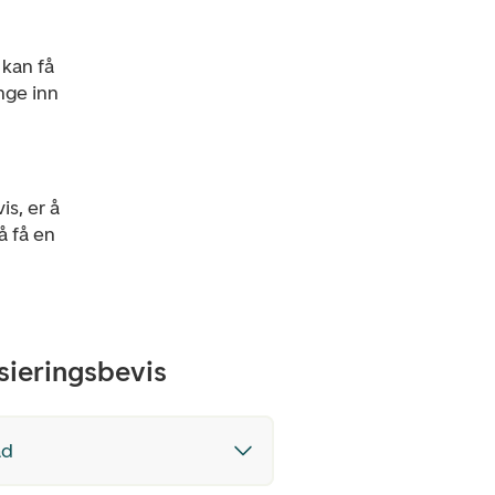
 kan få
unge inn
s, er å
å få en
nsieringsbevis
ad