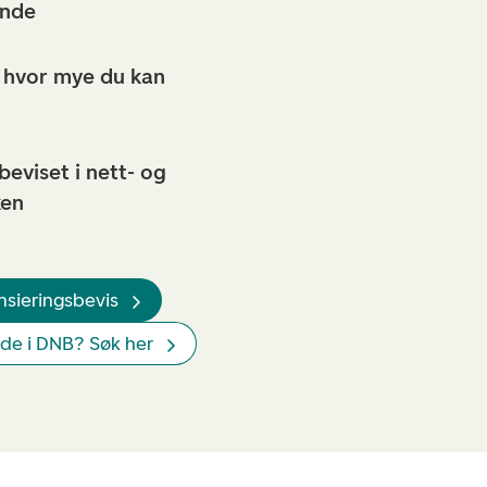
ende
å hvor mye du kan
beviset i nett- og
ken
nsieringsbevis
nde i DNB? Søk her