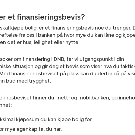
er et finansieringsbevis?
skal kjøpe bolig, er et finansieringsbevis noe du trenger. 
eftelse fra oss i banken på hvor mye du kan låne og kjøpe
ten det er hus, leilighet eller hytte.
søker om finansiering i DNB, tar vi utgangspunkt i din
ske situasjon og gir deg et bevis som viser hva du faktis
. Med finansieringsbeviset på plass kan du derfor gå på vi
inn bud med trygghet.
eringsbeviset finner du i nett- og mobilbanken, og inneho
nnet:
ksimal kjøpesum du kan kjøpe bolig for.
or mye egenkapital du har.