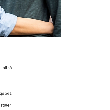
– altså
i
kjøpet.
stiller