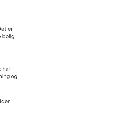
Det er
 bolig
k har
sning og
lder