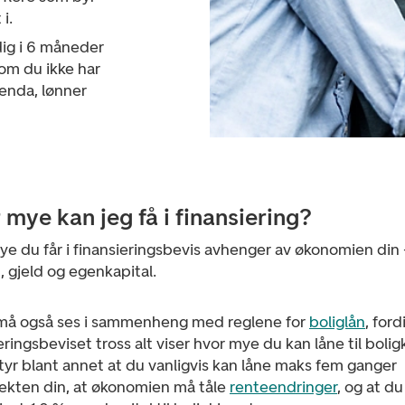
i.
dig i 6 måneder
 om du ikke har
 enda, lønner
 mye kan jeg få i finansiering?
e du får i finansieringsbevis avhenger av økonomien din 
, gjeld og egenkapital.
må også ses i sammenheng med reglene for
boliglån
, ford
eringsbeviset tross alt viser hvor mye du kan låne til bolig
yr blant annet at du vanligvis kan låne maks fem ganger
tekten din, at økonomien må tåle
renteendringer
, og at du 