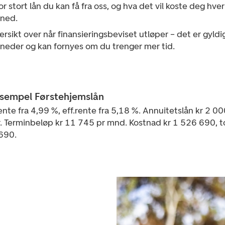
r stort lån du kan få fra oss, og hva det vil koste deg hver
ned.
rsikt over når finansieringsbeviset utløper – det er gyldig
neder og kan fornyes om du trenger mer tid.
ksempel Førstehjemslån
nte fra 4,99 %, eff.rente fra 5,18 %. Annuitetslån kr 2 0
. Terminbeløp kr 11 745 pr mnd. Kostnad kr 1 526 690, to
690.