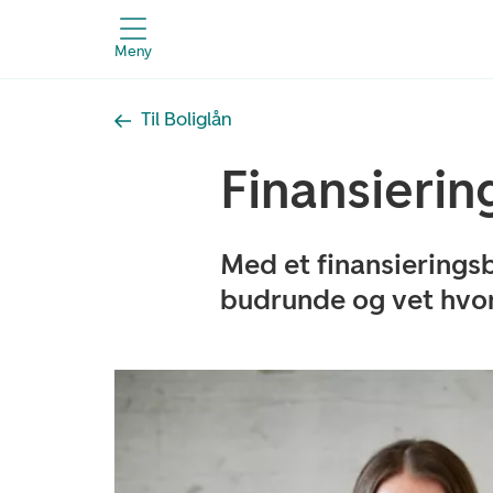
Meny
Til Boliglån
Finansierin
Med et finansieringsbe
budrunde og vet hvor