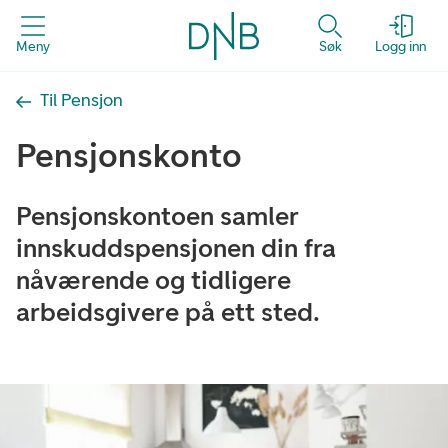
Meny
Søk
Logg inn
Til Pensjon
Pensjonskonto
Pensjonskontoen samler
innskuddspensjonen din fra
nåværende og tidligere
arbeidsgivere på ett sted.