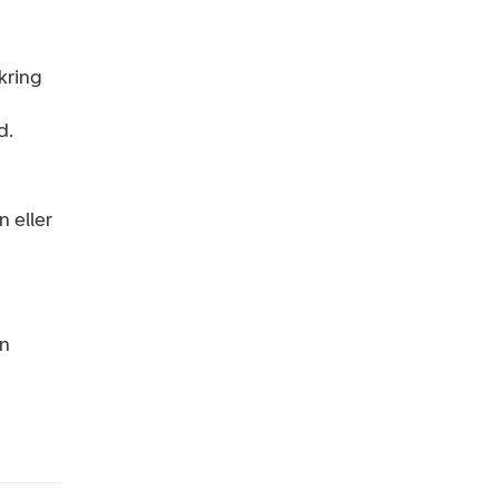
kring
d.
 eller
en