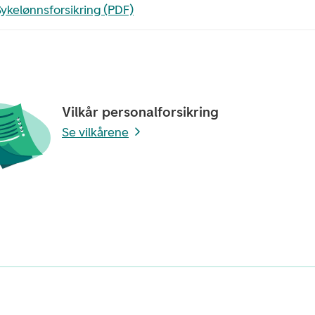
filen i en ny fane
ykelønnsforsikring (PDF)
Vilkår personalforsikring
Se vilkårene