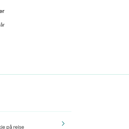
er
år
je på reise