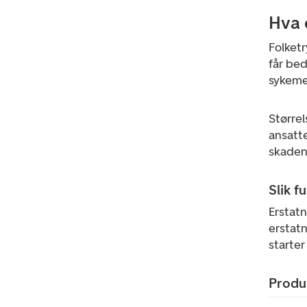
Hva 
Folketr
får bed
sykemel
Større
ansatt
skaden 
Slik f
Erstatn
erstatn
starte
Produ