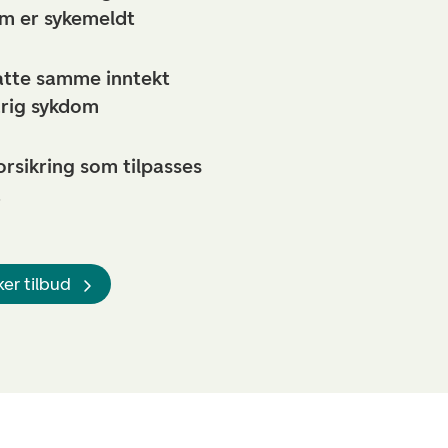
m er sykemeldt
atte samme inntekt
arig sykdom
forsikring som tilpasses
t
er tilbud