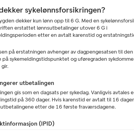
dekker sykelønnsforsikringen?
ygden dekker kun lønn opp til 6 G. Med en sykelønnsforsi
riften erstattet lønnsutbetalinger utover 6 G i
dingsperioden etter en avtalt karenstid og erstatningsti
lsen på erstatningen avhenger av dagpengesatsen til den
e på sykemeldingstidspunktet og uføregraden sykdommen
gir.
ungerer utbetalingen
ingen gis som en dagsats per sykedag. Vanligvis avtales 
ingstid på 360 dager. Hvis karenstid er avtalt til 16 dager
r utbetalingene etter de 16 første fraværsdagene.
ktinformasjon (IPID)