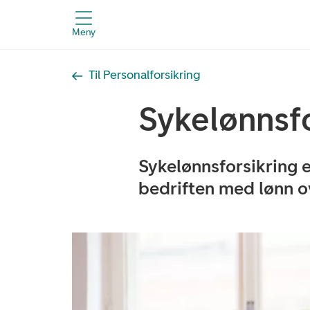
Meny
Til Personalforsikring
Sykelønnsfo
Sykelønnsforsikring e
bedriften med lønn o