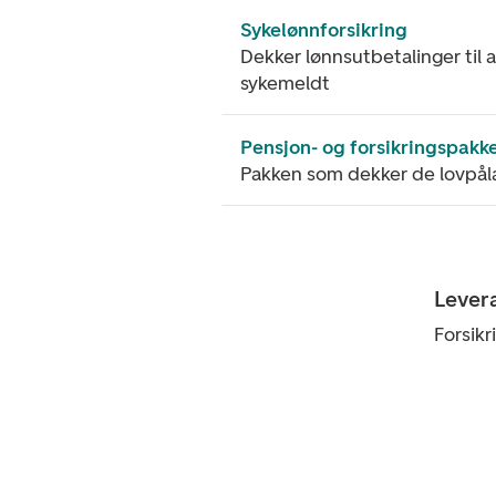
Sykelønnforsikring
Dekker lønnsutbetalinger til 
sykemeldt
Pensjon- og forsikringspakk
Pakken som dekker de lovpål
Lever
Forsikr
Footer navigasjon