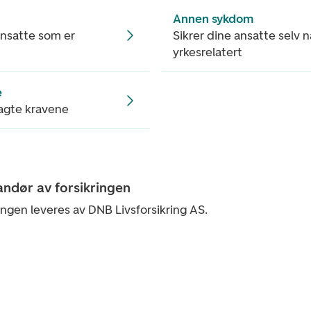
Annen sykdom
ansatte som er
Sikrer dine ansatte selv 
yrkesrelatert
e
agte kravene
andør av forsikringen
ingen leveres av DNB Livsforsikring AS.