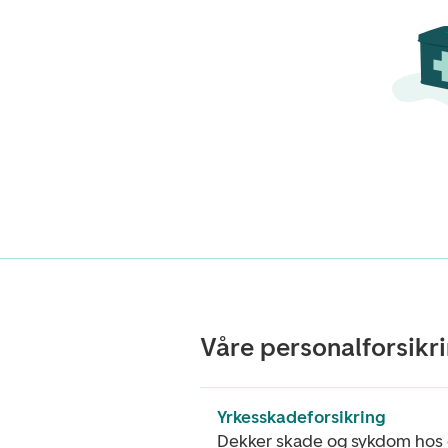
Våre personalforsikr
Yrkesskadeforsikring
Dekker skade og sykdom hos 