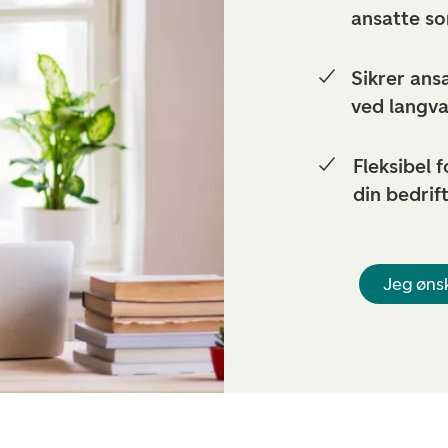
ansatte so
Sikrer ans
ved langv
Fleksibel 
din bedrif
Jeg ønsk