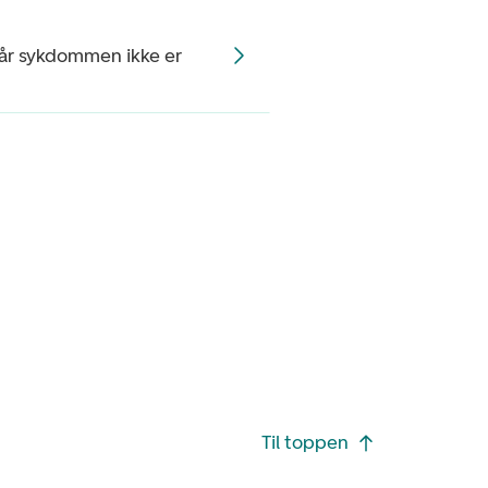
når sykdommen ikke er
Til toppen