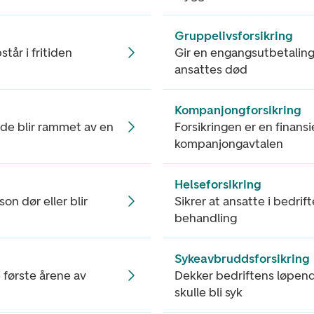
Gruppelivsforsikring
tår i fritiden
Gir en engangsutbetaling 
ansattes død
Kompanjongforsikring
s de blir rammet av en
Forsikringen er en finansie
kompanjongavtalen
Helseforsikring
n dør eller blir
Sikrer at ansatte i bedrif
behandling
Sykeavbruddsforsikring
 første årene av
Dekker bedriftens løpende
skulle bli syk