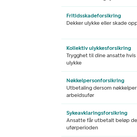
Fritidsskadeforsikring
Dekker ulykke eller skade opps
Kollektiv ulykkesforsikring
Trygghet til dine ansatte hvi
ulykke
Nøkkelpersonforsikring
Utbetaling dersom nøkkelperso
arbeidsufør
Sykeavklaringsforsikring
Ansatte får utbetalt beløp de
uførperioden