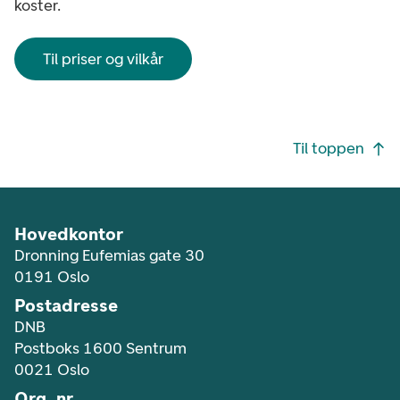
koster.
Til priser og vilkår
Footer navigasjon
Til toppen
Hovedkontor
Dronning Eufemias gate 30
0191 Oslo
Postadresse
DNB
Postboks 1600 Sentrum
0021 Oslo
Org. nr.