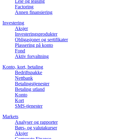
Leie og leasing
Factoring
Annen finansiering
Investering
Aksjer
Investeringsprodukter
Obligasjoner og sertifikater
Plassering på konto
Fond
Aktiv forvaltning
Konto, kort, betaling
Bedriftspakke
Nettbank
Betalingstjenester
Betaling utland
Konto
Kort
SMS-tjenester
Markets
Analyser og rapporter
Børs- og valutakurser
Aksjer
Corporate Finance