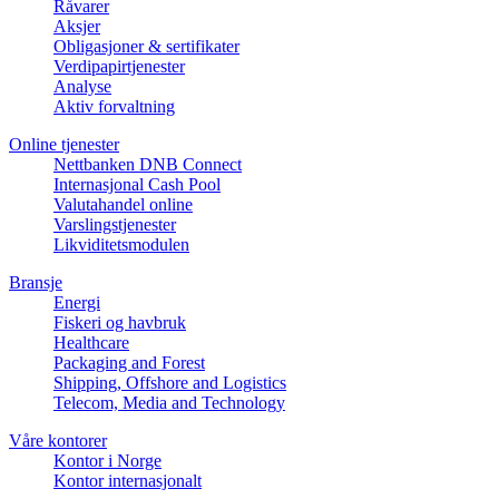
Råvarer
Aksjer
Obligasjoner & sertifikater
Verdipapirtjenester
Analyse
Aktiv forvaltning
Online tjenester
Nettbanken DNB Connect
Internasjonal Cash Pool
Valutahandel online
Varslingstjenester
Likviditetsmodulen
Bransje
Energi
Fiskeri og havbruk
Healthcare
Packaging and Forest
Shipping, Offshore and Logistics
Telecom, Media and Technology
Våre kontorer
Kontor i Norge
Kontor internasjonalt