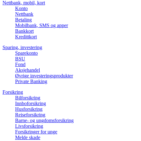
Nettbank, mobil, kort
Konto
Nettbank
Betaling
Mobilbank, SMS og apper
Bankkort
Kredittkort
Sparing, investering
Sparekonto
BSU
Fond
Aksjehandel
Øvrige investeringsprodukter
Private Banking
Forsikring
Bilforsikring
Innboforsikring
Husforsikring
Reiseforsikring
Barne- og ungdomsforsikring
Livsforsikring
Forsikringer for unge
Melde skade