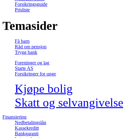
Forsikringsguide
Prisliste
Temasider
Få barn
Råd om pensjon
Trygg bank
Foreninger og lag
Starte AS
Forsikringer for unge
Kjøpe bolig
Skatt og selvangivelse
Finansiering
Nedbetalingslån
Kassekreditt
Bankgaranti