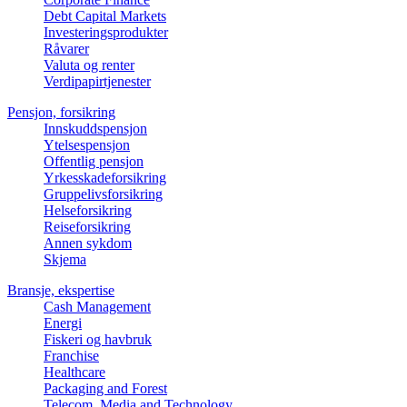
Debt Capital Markets
Investeringsprodukter
Råvarer
Valuta og renter
Verdipapirtjenester
Pensjon, forsikring
Innskuddspensjon
Ytelsespensjon
Offentlig pensjon
Yrkesskadeforsikring
Gruppelivsforsikring
Helseforsikring
Reiseforsikring
Annen sykdom
Skjema
Bransje, ekspertise
Cash Management
Energi
Fiskeri og havbruk
Franchise
Healthcare
Packaging and Forest
Telecom, Media and Technology