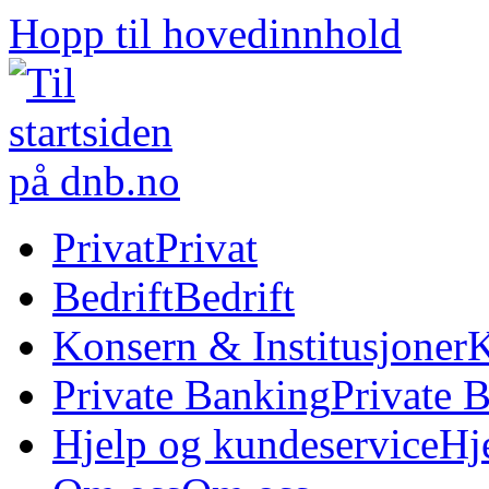
Hopp til hovedinnhold
Privat
Privat
Bedrift
Bedrift
Konsern & Institusjoner
K
Private Banking
Private 
Hjelp og kundeservice
Hj